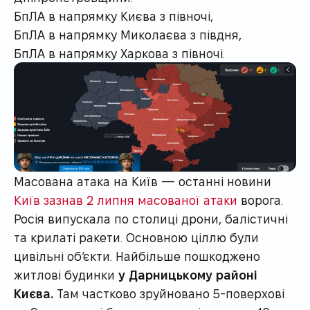
БпЛА в напрямку Києва з півночі,
БпЛА в напрямку Миколаєва з півдня,
БпЛА в напрямку Харкова з півночі.
Масована атака на Київ — останні новини
Київ зазнав 2 липня масованої атаки
ворога.
Росія випускала по столиці дрони, балістичні
та крилаті ракети. Основною ціллю були
цивільні об’єкти. Найбільше пошкоджено
житлові будинки
у Дарницькому районі
Києва.
Там частково зруйновано 5-поверхові