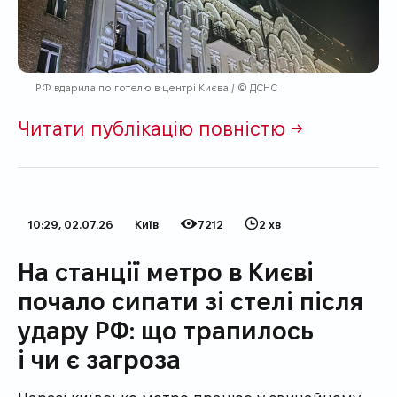
РФ вдарила по готелю в центрі Києва / © ДСНС
Читати публікацію повністю →
10:29, 02.07.26
Київ
7212
2 хв
Дата публікації
Категорія
Кількість переглядів
Час на прочитання
На станції метро в Києві
почало сипати зі стелі після
удару РФ: що трапилось
і чи є загроза