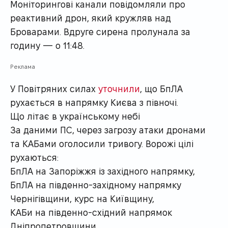
Моніторингові канали повідомляли про
реактивний дрон, який кружляв над
Броварами. Вдруге сирена пролунала за
годину — о 11:48.
Реклама
У Повітряних силах
уточнили
, що БпЛА
рухається в напрямку Києва з півночі.
Що літає в українському небі
За даними ПС, через загрозу атаки дронами
та КАБами оголосили тривогу. Ворожі цілі
рухаються:
БпЛА на Запоріжжя із західного напрямку,
БпЛА на південно-західному напрямку
Чернігівщини, курс на Київщину,
КАБи на південно-східний напрямок
Дніпропетровщини.