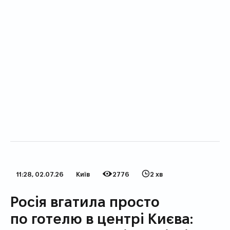
11:28, 02.07.26
Київ
2776
2 хв
Дата публікації
Категорія
Кількість переглядів
Час на прочитання
Росія вгатила просто
по готелю в центрі Києва: