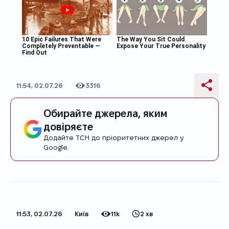
11:54, 02.07.26
3316
Дата публікації
Кількість переглядів
Поді
Обирайте джерела, яким
довіряєте
Додайте ТСН до пріоритетних джерел у
Google.
11:53, 02.07.26
Київ
11k
2 хв
Дата публікації
Категорія
Кількість переглядів
Час на прочитання