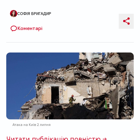
СОФІЯ БРИГАДИР
Автор публікації
Поді
Коментарі
Атака на Київ 2 липня
Читати публікацію повністю →