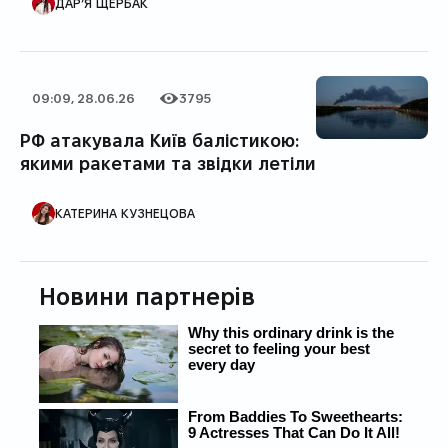
ДАР’Я ЩЕРБАК
09:09, 28.06.26
3795
Дата публікації
Категорія
Кількість переглядів
РФ атакувала Київ балістикою:
якими ракетами та звідки летіли
АВТОР ПУБЛІКАЦІЇ
КАТЕРИНА КУЗНЕЦОВА
Новини партнерів