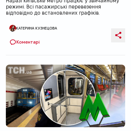
Наразі київське метро працює у звичайному
режимі. Всі пасажирські перевезення
відповідно до встановлених графіків.
КАТЕРИНА КУЗНЕЦОВА
Автор публікації
Поді
Коментарі