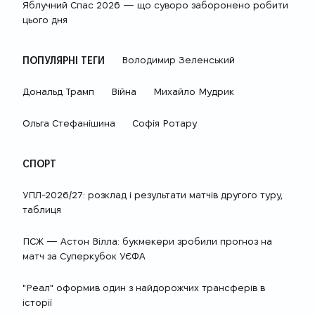
Яблучний Спас 2026 — що суворо заборонено робити
цього дня
ПОПУЛЯРНІ ТЕГИ
Володимир Зеленський
Дональд Трамп
Війна
Михайло Мудрик
Ольга Стефанішина
Софія Ротару
СПОРТ
УПЛ-2026/27: розклад і результати матчів другого туру,
таблиця
ПСЖ — Астон Вілла: букмекери зробили прогноз на
матч за Суперкубок УЄФА
"Реал" оформив один з найдорожчих трансферів в
історії