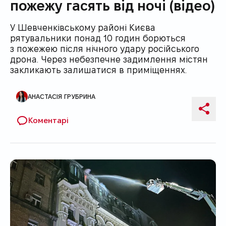
пожежу гасять від ночі (відео)
У Шевченківському районі Києва
рятувальники понад 10 годин борються
з пожежею після нічного удару російського
дрона. Через небезпечне задимлення містян
закликають залишатися в приміщеннях.
АНАСТАСІЯ ГРУБРИНА
Автор публікації
Поді
Коментарі