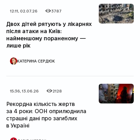
12:11, 02.07.26
3787
Дата публікації
Категорія
Кількість переглядів
Двох дітей рятують у лікарнях
після атаки на Київ:
найменшому пораненому —
лише рік
АВТОР ПУБЛІКАЦІЇ
КАТЕРИНА СЕРДЮК
15:36, 13.06.26
2128
Дата публікації
Категорія
Кількість переглядів
Рекордна кількість жертв
за 4 роки: ООН оприлюднила
страшні дані про загиблих
в Україні
АВТОР ПУБЛІКАЦІЇ