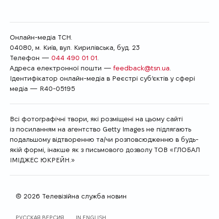
Онлайн-медіа ТСН.
04080, м. Київ, вул. Кирилівська, буд. 23
Телефон —
044 490 01 01
.
Адреса електронної пошти —
feedback@tsn.ua
.
Ідентифікатор онлайн-медіа в Реєстрі суб’єктів у сфері
медіа — R40-05195
Всі фотографічні твори, які розміщені на цьому сайті
із посиланням на агентство Getty Images не підлягають
подальшому відтворенню та/чи розповсюдженню в будь-
якій формі, інакше як з письмового дозволу ТОВ «ГЛОБАЛ
ІМІДЖЕС ЮКРЕЙН.»
© 2026 Телевізійна служба новин
МОВА САЙТУ
РУССКАЯ ВЕРСИЯ
IN ENGLISH