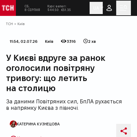
СБ,
Курс валют:
UA
ТСН
Сьогодні:
у соціальних мережах
Мен
8 СЕРПНЯ
$44.50
€51.35
ТСН
Київ
11:54, 02.07.26
Київ
3316
2 хв
Дата публікації
Категорія
Кількість переглядів
Час на прочитання
У Києві вдруге за ранок
оголосили повітряну
тривогу: що летить
на столицю
За даними Повітряних сил, БпЛА рухається
в напрямку Києва з півночі.
КАТЕРИНА КУЗНЕЦОВА
Автор публікації
Поді