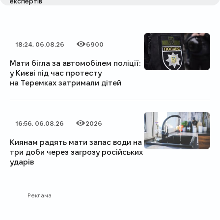
експертів
18:24, 06.08.26
6900
Дата публікації
Категорія
Кількість переглядів
Мати бігла за автомобілем поліції:
у Києві під час протесту
на Теремках затримали дітей
16:56, 06.08.26
2026
Дата публікації
Категорія
Кількість переглядів
Киянам радять мати запас води на
три доби через загрозу російських
ударів
Реклама