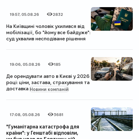
19:57, 05.08.26
2832
Дата публікації
Категорія
Кількість переглядів
На Київщині чоловік ухилився від
мобілізації, бо "йому все байдуже":
суд ухвалив несподіване рішення
19:06, 05.08.26
185
Дата публікації
Категорія
Кількість переглядів
Де орендувати авто в Києві у 2026
році: ціни, застава, страхування та
доставка
Новини компаній
17:08, 05.08.26
3681
Дата публікації
Категорія
Кількість переглядів
"Гуманітарна катастрофа для
країни": у Генштабі відповіли,
чи був удар по Бортницькій