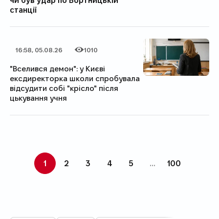
станції
16:58, 05.08.26
1010
Дата публікації
Категорія
Кількість переглядів
"Вселився демон": у Києві
ексдиректорка школи спробувала
відсудити собі "крісло" після
цькування учня
1
2
3
4
5
...
100