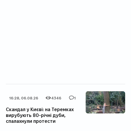
16:28, 06.08.26
4346
1
Дата публікації
Категорія
Кількість переглядів
Кількість коментарів
Скандал у Києві: на Теремках
вирубують 80-річні дуби,
спалахнули протести