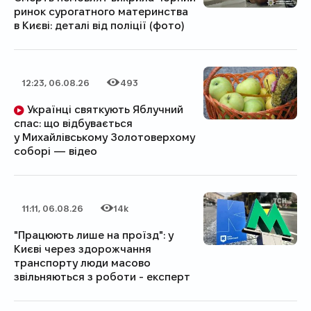
ринок сурогатного материнства
в Києві: деталі від поліції (фото)
12:23, 06.08.26
493
Дата публікації
Категорія
Кількість переглядів
Українці святкують Яблучний
спас: що відбувається
у Михайлівському Золотоверхому
соборі — відео
11:11, 06.08.26
14k
Дата публікації
Категорія
Кількість переглядів
"Працюють лише на проїзд": у
Києві через здорожчання
транспорту люди масово
звільняються з роботи - експерт