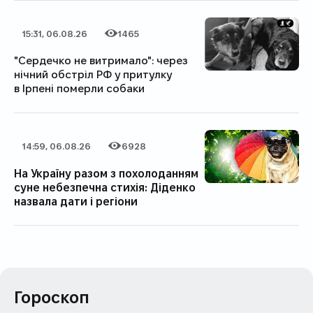
15:31, 06.08.26
1465
Дата публікації
Категорія
Кількість переглядів
"Сердечко не витримало": через
нічний обстріл РФ у притулку
в Ірпені померли собаки
14:59, 06.08.26
6928
Дата публікації
Категорія
Кількість переглядів
На Україну разом з похолоданням
суне небезпечна стихія: Діденко
назвала дати і регіони
Гороскоп