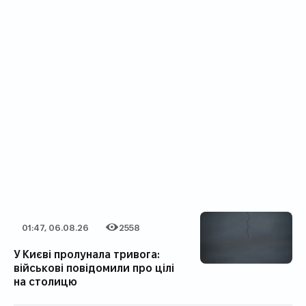
01:47, 06.08.26
2558
Дата публікації
Категорія
Кількість переглядів
У Києві пролунала тривога:
військові повідомили про цілі
на столицю