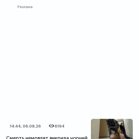
Реклама
14:44, 06.08.26
6194
Дата публікації
Категорія
Кількість переглядів
Смерть немовлят викрила чорний