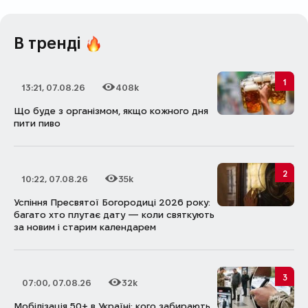
В тренді
1
13:21, 07.08.26
408k
Дата публікації
Кількість переглядів
Що буде з організмом, якщо кожного дня
пити пиво
2
10:22, 07.08.26
35k
Дата публікації
Кількість переглядів
Успіння Пресвятої Богородиці 2026 року:
багато хто плутає дату — коли святкують
за новим і старим календарем
3
07:00, 07.08.26
32k
Дата публікації
Кількість переглядів
Мобілізація 50+ в Україні: кого забирають