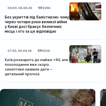
08:00, 06.08.26
2056
Дата публікації
Категорія
Кількість переглядів
Без укриттів під балістикою: чому
через чотири роки великої війни
у Києві досі бракує безпечних
місць і хто за це відповідає
07:30, 06.08.26
5029
Дата публікації
Категорія
Кількість переглядів
Київ розжарить до майже +40, але
похолодання вже скоро:
синоптики назвали дати –
детальний прогноз