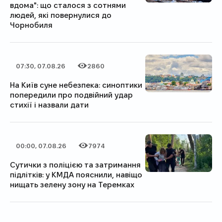
вдома": що сталося з сотнями
людей, які повернулися до
Чорнобиля
07:30, 07.08.26
2860
Дата публікації
Категорія
Кількість переглядів
На Київ суне небезпека: синоптики
попередили про подвійний удар
стихії і назвали дати
00:00, 07.08.26
7974
Дата публікації
Категорія
Кількість переглядів
Сутички з поліцією та затримання
підлітків: у КМДА пояснили, навіщо
нищать зелену зону на Теремках