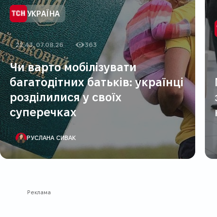
Категорія
УКРAЇНA
22:43, 07.08.26
363
Дата публікації
Кількість переглядів
Чи варто мобілізувати
багатодітних батьків: українці
розділилися у своїх
суперечках
АВТОР ПУБЛІКАЦІЇ
РУСЛАНА СИВАК
Реклама