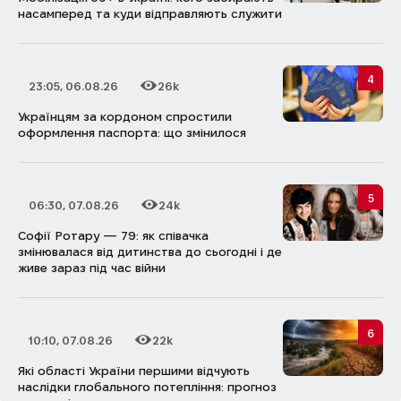
насамперед та куди відправляють служити
4
23:05, 06.08.26
26k
Дата публікації
Кількість переглядів
Українцям за кордоном спростили
оформлення паспорта: що змінилося
5
06:30, 07.08.26
24k
Дата публікації
Кількість переглядів
Софії Ротару — 79: як співачка
змінювалася від дитинства до сьогодні і де
живе зараз під час війни
6
10:10, 07.08.26
22k
Дата публікації
Кількість переглядів
Які області України першими відчують
наслідки глобального потепління: прогноз