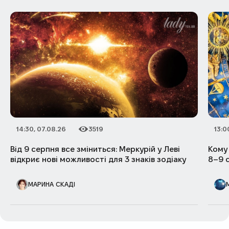
14:30, 07.08.26
3519
13:0
Дата публікації
Категорія
Кількість переглядів
Дата п
Катег
Кількі
Від 9 серпня все зміниться: Меркурій у Леві
Кому 
відкриє нові можливості для 3 знаків зодіаку
8–9 
АВТОР ПУБЛІКАЦІЇ
АВТОР
МАРИНА СКАДІ