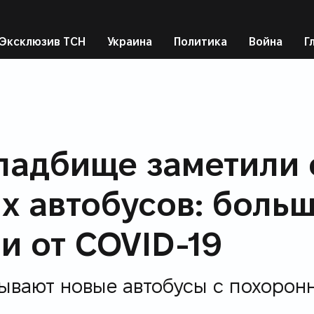
Эксклюзив ТСН
Украина
Политика
Война
Г
о
Рецепты
Экономика
Киев
Львов
Курьезы
Авто
Наука и IT
Помощь
Друг
кладбище заметили 
х автобусов: боль
и от COVID-19
ывают новые автобусы с похорон