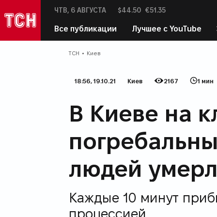
Курс валют:
ЧТВ,
6 АВГУСТА
$44.50
€51.35
ТСН
Сегодня:
в социальных сетях
Все публикации
Лучшее с YouTube
Леди
Здоровье
Астрология
Виде
ТСН
Киев
Выпуски ТСН
Мир
Туризм
18:56, 19.10.21
Киев
2167
1 мин
Дата публикации
Категория
Количество просмотров
Время на прочтение
В Киеве на 
погребальны
людей умерл
Каждые 10 минут приб
процессией.