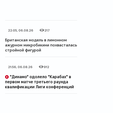
22:05, 06.08.26
217
Дата публикации
Количество просмотров
Британская модель в лимонном
ажурном микробикини похвасталась
стройной фигурой
21:56, 06.08.26
912
Дата публикации
Количество просмотров
"Динамо" одолело "Карабах" в
первом матче третьего раунда
квалификации Лиги конференций