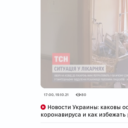
17:00, 19.10.21
80
Дата публикации
Количество просмотров
Новости Украины: каковы особенности новой волны
коронавируса и как избежат