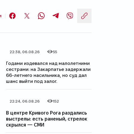
Поделиться:
и
Facebook
X
Whatsapp
Telegram
Viber
Скопировать с
Лента новостей
22:38, 06.08.26
55
Дата публикации
Количество просмотров
Годами издевался над малолетними
сестрами: на Закарпатье задержали
66-летнего насильника, но суд дал
шанс выйти под залог.
22:24, 06.08.26
152
Дата публикации
Количество просмотров
В центре Кривого Рога раздались
выстрелы: есть раненый, стрелок
скрылся — СМИ