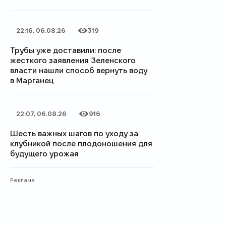
22:16, 06.08.26
319
Дата публикации
Количество просмотров
Трубы уже доставили: после
жесткого заявления Зеленского
власти нашли способ вернуть воду
в Марганец
22:07, 06.08.26
916
Дата публикации
Количество просмотров
Шесть важных шагов по уходу за
клубникой после плодоношения для
будущего урожая
Реклама