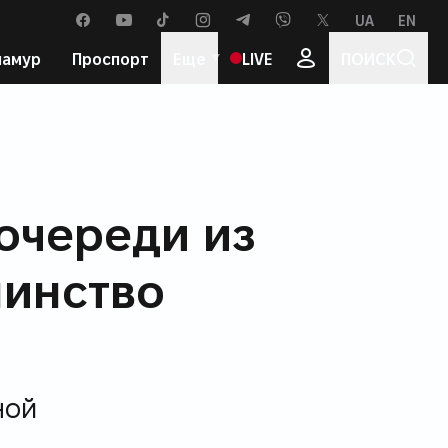
UA
EN
ЯЗЫК САЙТА
facebook
youtube
tiktok
instagram
telegram
viber
x
ламур
Проспорт
Еще
LIVE
ПОИСК
Популярные теги
ое
Редакция
очереди из
шинство
ной