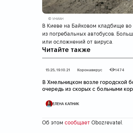
© УНИАН
В Киеве на Байковом кладбище во 
из погребальных автобусов. Боль
или осложнений от вируса.
Читайте также
15:25, 19.10.21
Коронавирус
1474
Дата публикации
Категория
Количество просмотров
В Хмельницком возле городской б
очередь из скорых с больными ко
АВТОР ПУБЛИКАЦИИ
ЕЛЕНА КАПНИК
Об этом
сообщает
Оbozrevatel.