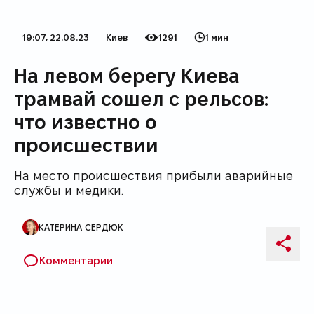
19:07, 22.08.23
Киев
1291
1 мин
Дата публикации
Категория
Количество просмотров
Время на прочтение
На левом берегу Киева
трамвай сошел с рельсов:
что известно о
происшествии
На место происшествия прибыли аварийные
службы и медики.
КАТЕРИНА СЕРДЮК
Автор публикации
Поде
Комментарии