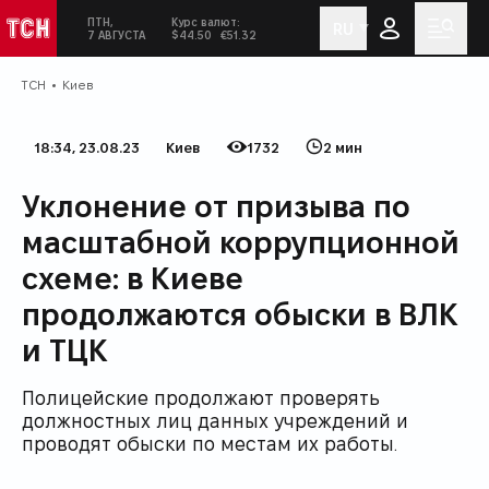
ПТН,
Курс валют:
RU
ТСН
Сегодня:
в социальных сетях
Мен
7 АВГУСТА
$44.50
€51.32
ТСН
Киев
18:34, 23.08.23
Киев
1732
2 мин
Дата публикации
Категория
Количество просмотров
Время на прочтение
Уклонение от призыва по
масштабной коррупционной
схеме: в Киеве
продолжаются обыски в ВЛК
и ТЦК
Полицейские продолжают проверять
должностных лиц данных учреждений и
проводят обыски по местам их работы.