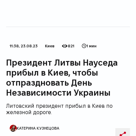
11:38, 23.08.23
Киев
821
1 мин
Дата публикации
Категория
Количество просмотров
Время на прочтение
Президент Литвы Науседа
прибыл в Киев, чтобы
отпраздновать День
Независимости Украины
Литовский президент прибыл в Киев по
железной дороге.
КАТЕРИНА КУЗНЕЦОВА
Автор публикации