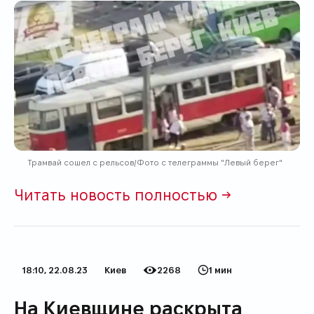
Трамвай сошел с рельсов/Фото с телеграммы "Левый берег"
Читать новость полностью →
18:10, 22.08.23
Киев
2268
1 мин
Дата публикации
Категория
Количество просмотров
Время на прочтение
На Киевщине раскрыта