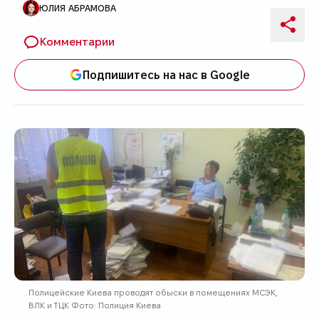
ЮЛИЯ АБРАМОВА
Автор публикации
Поде
Комментарии
Подпишитесь на нас в Google
Полицейские Киева проводят обыски в помещениях МСЭК,
ВЛК и ТЦК Фото: Полиция Киева