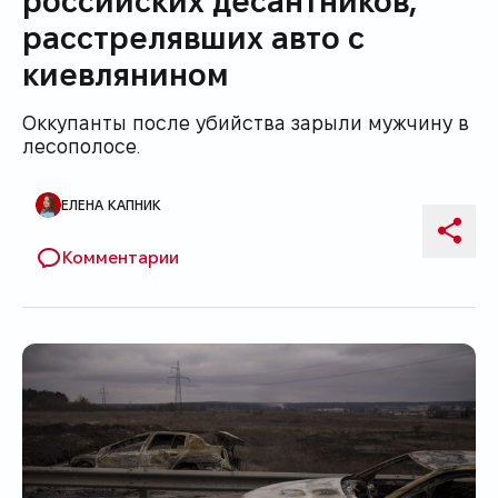
расстрелявших авто с
киевлянином
Оккупанты после убийства зарыли мужчину в
лесополосе.
ЕЛЕНА КАПНИК
Автор публикации
Поде
Комментарии