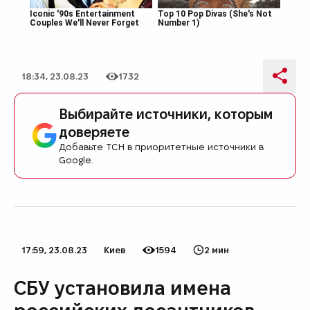
18:34, 23.08.23
1732
Дата публикации
Количество просмотров
Поде
Выбирайте источники, которым
доверяете
Добавьте ТСН в приоритетные источники в
Google.
17:59, 23.08.23
Киев
1594
2 мин
Дата публикации
Категория
Количество просмотров
Время на прочтение
СБУ установила имена
российских десантников,