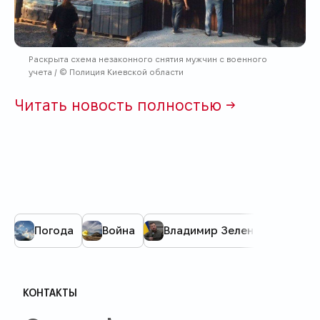
Раскрыта схема незаконного снятия мужчин с военного
учета / © Полиция Киевской области
Читать новость полностью →
Погода
Война
Владимир Зеленский
Ку
КОНТАКТЫ