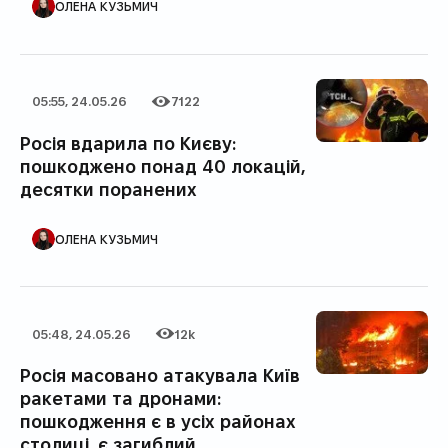
ОЛЕНА КУЗЬМИЧ
05:55, 24.05.26
7122
Дата публікації
Категорія
Кількість переглядів
Росія вдарила по Києву:
пошкоджено понад 40 локацій,
десятки поранених
АВТОР ПУБЛІКАЦІЇ
ОЛЕНА КУЗЬМИЧ
05:48, 24.05.26
12k
Дата публікації
Категорія
Кількість переглядів
Росія масовано атакувала Київ
ракетами та дронами:
пошкодження є в усіх районах
столиці, є загиблий