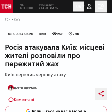
ЧТ,
Курс валют:
UA
ТСН
Сьогодні:
у соціальних мережах
Мен
6 СЕРПНЯ
$44.50
€51.35
ТСН
Київ
08:00, 24.05.26
Київ
25k
2 хв
Дата публікації
Категорія
Кількість переглядів
Час на прочитання
Росія атакувала Київ: місцеві
жителі розповіли про
пережитий жах
Київ пережив чергову атаку.
ДАР’Я ЩЕРБАК
Автор публікації
Поді
Коментарі
Підпишіться на нас в Google