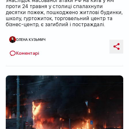
проти 24 травня у столиці спалахнули
десятки пожеж, пошкоджено житлові будинки,
школу, гуртожиток, торговельний центр та
бізнес-центр, є загиблий і постраждалі.
ОЛЕНА КУЗЬМИЧ
Автор публікації
Поді
Коментарі