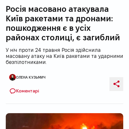
Росія масовано атакувала
Київ ракетами та дронами:
пошкодження є в усіх
районах столиці, є загиблий
У ніч проти 24 травня Росія здійснила
масовану атаку на Київ ракетами та ударними
безпілотниками.
ОЛЕНА КУЗЬМИЧ
Автор публікації
Поді
Коментарі