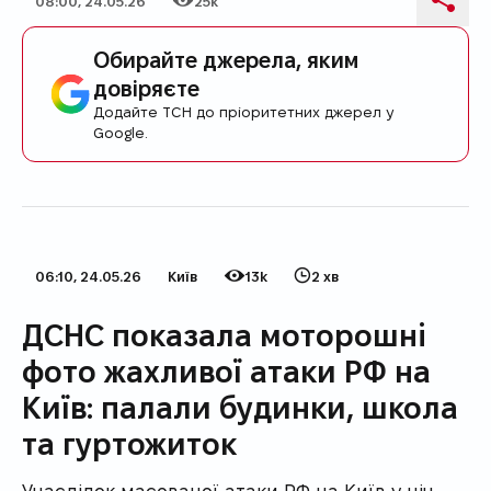
Дата публікації
Кількість переглядів
Поді
Обирайте джерела, яким
довіряєте
Додайте ТСН до пріоритетних джерел у
Google.
06:10, 24.05.26
Київ
13k
2 хв
Дата публікації
Категорія
Кількість переглядів
Час на прочитання
ДСНС показала моторошні
фото жахливої атаки РФ на
Київ: палали будинки, школа
та гуртожиток
Унаслідок масованої атаки РФ на Київ у ніч