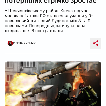
потерпілих стрімко зростає
У Шевченківському районі Києва під час
масованої атаки РФ сталося влучання у 9-
поверховий житловий будинок між 8 та 9
поверхами. Попередньо, загинула одна
людина, ще 13 постраждали.
ОЛЕНА КУЗЬМИЧ
Автор публікації
Поді