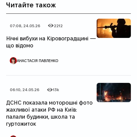
Читайте також
07:08, 24.05.26
2212
Дата публікації
Категорія
Кількість переглядів
Нічні вибухи на Кіровоградщині —
що відомо
АВТОР ПУБЛІКАЦІЇ
АНАСТАСІЯ ПАВЛЕНКО
06:10, 24.05.26
13k
Дата публікації
Категорія
Кількість переглядів
ДСНС показала моторошні фото
жахливої атаки РФ на Київ:
палали будинки, школа та
гуртожиток
АВТОР ПУБЛІКАЦІЇ