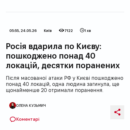
05:55, 24.05.26
Київ
7122
1 хв
Дата публікації
Категорія
Кількість переглядів
Час на прочитання
Росія вдарила по Києву:
пошкоджено понад 40
локацій, десятки поранених
Після масованої атаки РФ у Києві пошкоджено
понад 40 локацій, одна людина загинула, ще
щонайменше 20 отримали поранення.
ОЛЕНА КУЗЬМИЧ
Автор публікації
Поді
Коментарі