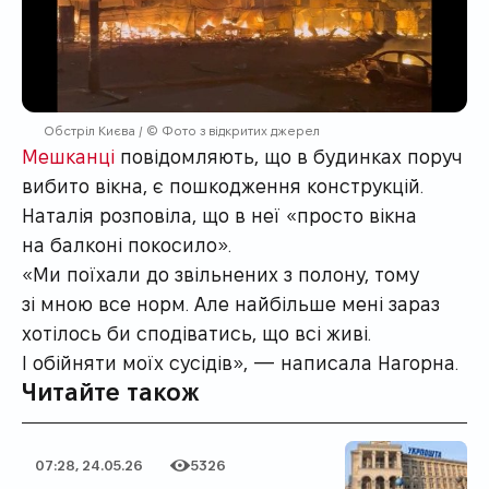
Обстріл Києва / © Фото з відкритих джерел
Мешканці
повідомляють, що в будинках поруч
вибито вікна, є пошкодження конструкцій.
Наталія розповіла, що в неї «просто вікна
на балконі покосило».
«Ми поїхали до звільнених з полону, тому
зі мною все норм. Але найбільше мені зараз
хотілось би сподіватись, що всі живі.
І обійняти моїх сусідів», — написала Нагорна.
Читайте також
07:28, 24.05.26
5326
Дата публікації
Категорія
Кількість переглядів