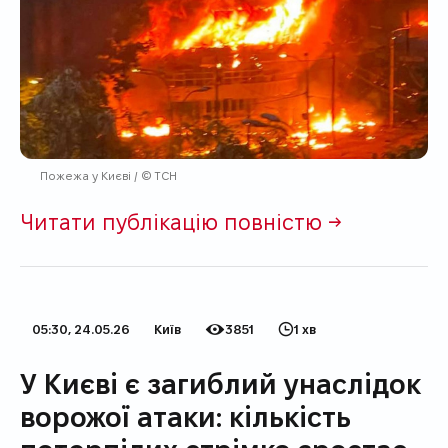
Пожежа у Києві / © ТСН
Читати публікацію повністю →
05:30, 24.05.26
Київ
3851
1 хв
Дата публікації
Категорія
Кількість переглядів
Час на прочитання
У Києві є загиблий унаслідок
ворожої атаки: кількість