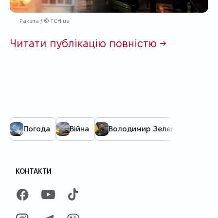
Ракета / © ТСН.ua
Читати публікацію повністю →
Погода
Війна
Володимир Зеленський
КОНТАКТИ
FACEBOOK
YOUTUBE
TIKTOK